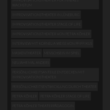
IMPROVISATIONSTHEATER FÜR INNERES
WACHSTUM
IMPROVISATIONSTHEATER IN LÜNEBURG
IMPROVISATIONSTHEATER STAGE OF LIFE
IMPROVISATIONSTHEATER VON PETRA KÖHLER
INTERVIEW MIT KORNELIA WEISS VON PFIFFIKUS
MASKENTHEATER
MENSCHSEIN IM SPIEL
NEUJAHR MAL ANDERS
PERSÖNLICHKEITSANTEILE ENTDECKEN MIT
IMPROVISATIONSTHEATER
PERSÖNLICHKEITSENTWICKLUNG DURCH THEATER
PETRA KÖHLER
PETRA KÖHLER STAGE OF LIFE
PETRA KÖHLER THEATERPÄDAGOGIN