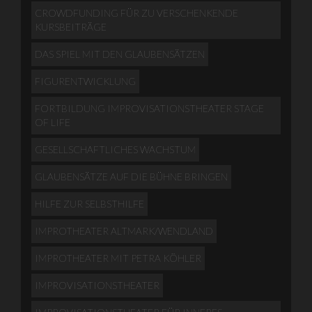
CROWDFUNDING FÜR ZU VERSCHENKENDE
KURSBEITRÄGE
DAS SPIEL MIT DEN GLAUBENSÄTZEN
FIGURENTWICKLUNG
FORTBILDUNG IMPROVISATIONSTHEATER STAGE
OF LIFE
GESELLSCHAFTLICHES WACHSTUM
GLAUBENSÄTZE AUF DIE BÜHNE BRINGEN
HILFE ZUR SELBSTHILFE
IMPROTHEATER ALTMARK/WENDLAND
IMPROTHEATER MIT PETRA KÖHLER
IMPROVISATIONSTHEATER