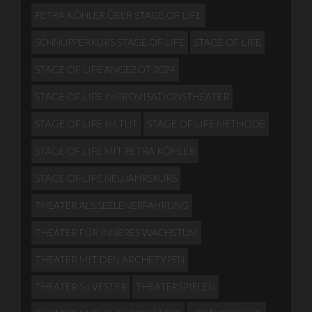
PETRA KÖHLER ÜBER STAGE OF LIFE
SCHNUPPERKURS STAGE OF LIFE
STAGE OF LIFE
STAGE OF LIFE ANGEBOT 2024
STAGE OF LIFE IMPROVISATIONSTHEATER
STAGE OF LIFE IM TUT
STAGE OF LIFE METHODE
STAGE OF LIFE MIT PETRA KÖHLER
STAGE OF LIFE NEUJAHRSKURS
THEATER ALS SEELENERFAHRUNG
THEATER FÜR INNERES WACHSTUM
THEATER MIT DEN ARCHETYPEN
THEATER SILVESTER
THEATERSPIELEN