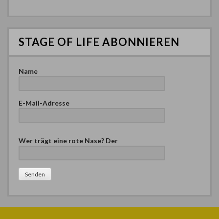
STAGE OF LIFE ABONNIEREN
Name
E-Mail-Adresse
B
Wer trägt eine rote Nase? Der
i
t
t
e
l
a
s
s