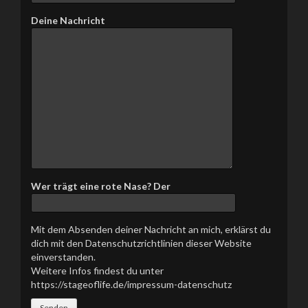
t
Deine Nachricht
e
l
a
s
s
e
d
i
e
s
e
s
Wer trägt eine rote Nase? Der
F
e
l
Mit dem Absenden deiner Nachricht an mich, erklärst du
d
dich mit den Datenschutzrichtlinien dieser Website
l
einverstanden.
e
Weitere Infos findest du unter
e
https://stageoflife.de/impressum-datenschutz
r
.