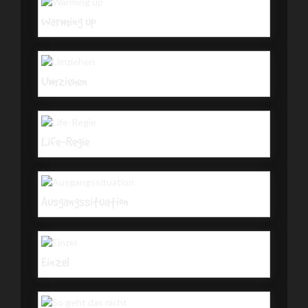
Warming up
Umziehen
Life-Regie
Ausgangssituation
Einzel