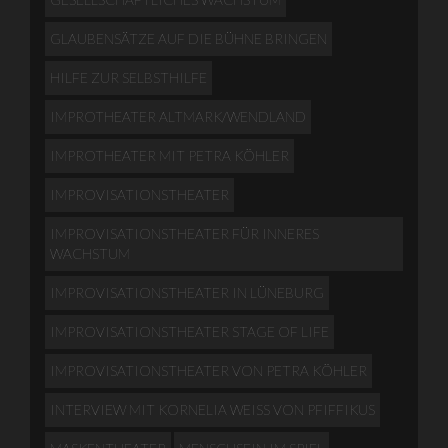
GLAUBENSÄTZE AUF DIE BÜHNE BRINGEN
HILFE ZUR SELBSTHILFE
IMPROTHEATER ALTMARK/WENDLAND
IMPROTHEATER MIT PETRA KÖHLER
IMPROVISATIONSTHEATER
IMPROVISATIONSTHEATER FÜR INNERES
WACHSTUM
IMPROVISATIONSTHEATER IN LÜNEBURG
IMPROVISATIONSTHEATER STAGE OF LIFE
IMPROVISATIONSTHEATER VON PETRA KÖHLER
INTERVIEW MIT KORNELIA WEISS VON PFIFFIKUS