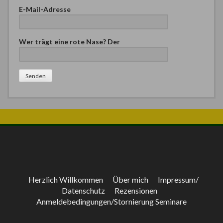
E-Mail-Adresse
Wer trägt eine rote Nase? Der
Bitte lasse dieses Feld leer.
Herzlich Willkommen
Über mich
Impressum/
Datenschutz
Rezensionen
Anmeldebedingungen/Stornierung Seminare