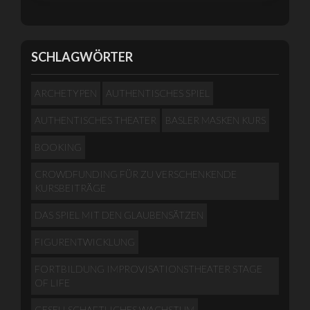
SCHLAGWÖRTER
ARCHETYPEN
AUTHENTISCHES SPIEL
AUTHENTISCHES THEATER
BASLER MASKEN KURS
BOOKING
CROWDFUNDING FÜR ZU VERSCHENKENDE
KURSBEITRÄGE
DAS SPIEL MIT DEN GLAUBENSÄTZEN
FIGURENTWICKLUNG
FORTBILDUNG IMPROVISATIONSTHEATER STAGE
OF LIFE
GESELLSCHAFTLICHES WACHSTUM