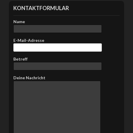
KONTAKTFORMULAR
Name
E-Mail-Adresse
Betreff
Bitte lasse dieses Feld leer.
Deine Nachricht