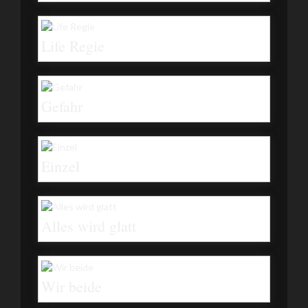
Life Regie
Gefahr
Einzel
Alles wird glatt
Wir beide