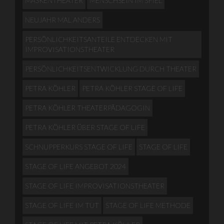
MASKENTHEATER
MENSCHSEIN IM SPIEL
NEUJAHR MAL ANDERS
PERSÖNLICHKEITSANTEILE ENTDECKEN MIT
IMPROVISATIONSTHEATER
PERSÖNLICHKEITSENTWICKLUNG DURCH THEATER
PETRA KÖHLER
PETRA KÖHLER STAGE OF LIFE
PETRA KÖHLER THEATERPÄDAGOGIN
PETRA KÖHLER ÜBER STAGE OF LIFE
SCHNUPPERKURS STAGE OF LIFE
STAGE OF LIFE
STAGE OF LIFE ANGEBOT 2024
STAGE OF LIFE IMPROVISATIONSTHEATER
STAGE OF LIFE IM TUT
STAGE OF LIFE METHODE