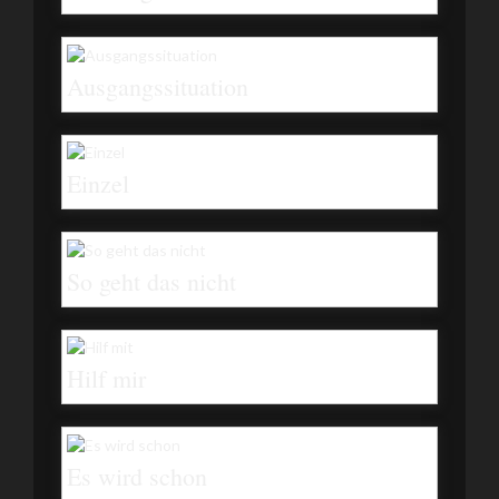
Ausgangssituation
Einzel
So geht das nicht
Hilf mir
Es wird schon