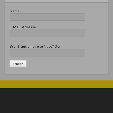
Name
E-Mail-Adresse
B
Wer trägt eine rote Nase? Der
i
t
t
e
l
a
s
s
e
d
i
e
s