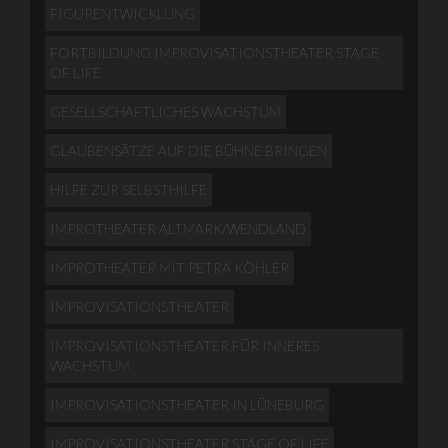
FIGURENTWICKLUNG
FORTBILDUNG IMPROVISATIONSTHEATER STAGE
OF LIFE
GESELLSCHAFTLICHES WACHSTUM
GLAUBENSÄTZE AUF DIE BÜHNE BRINGEN
HILFE ZUR SELBSTHILFE
IMPROTHEATER ALTMARK/WENDLAND
IMPROTHEATER MIT PETRA KÖHLER
IMPROVISATIONSTHEATER
IMPROVISATIONSTHEATER FÜR INNERES
WACHSTUM
IMPROVISATIONSTHEATER IN LÜNEBURG
IMPROVISATIONSTHEATER STAGE OF LIFE