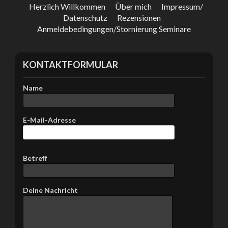
e
Herzlich Willkommen
Über mich
Impressum/
s
Datenschutz
Rezensionen
F
Anmeldebedingungen/Stornierung Seminare
e
l
d
KONTAKTFORMULAR
l
e
e
Name
r
.
E-Mail-Adresse
B
Betreff
i
t
t
Deine Nachricht
e
l
a
s