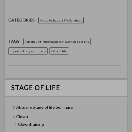
CATEGORIES
Aktuelle Stage of life Seminare
TAGS
Fortbildung Improvisationstheater Stage of Life
Impro für Fortgeschrittene
Petra Köhler
STAGE OF LIFE
Aktuelle Stage of life Seminare
Clown
Clowntraining