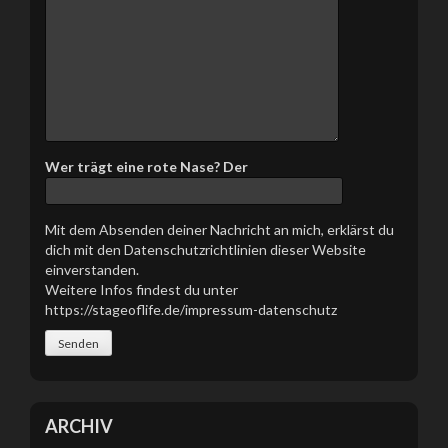
s
e
d
i
e
s
e
s
Wer trägt eine rote Nase? Der
F
e
l
Mit dem Absenden deiner Nachricht an mich, erklärst du
d
dich mit den Datenschutzrichtlinien dieser Website
l
einverstanden.
e
Weitere Infos findest du unter
e
https://stageoflife.de/impressum-datenschutz
r
.
ARCHIV