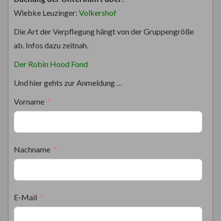
Wiebke Leuzinger:
Volkershof
Die Art der Verpflegung hängt von der Gruppengröße
ab. Infos dazu zeitnah.
Der Robin Hood Fond
Und hier gehts zur Anmeldung …
Vorname
Nachname
E-Mail