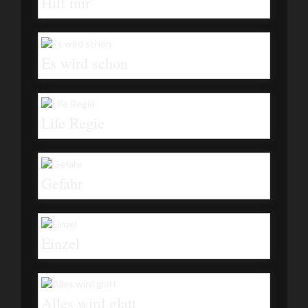
Hilf mir
Es wird schon
Life Regie
Gefahr
Einzel
Alles wird glatt