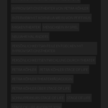
IMPROVISATIONSTHEATER VON PETRA KÖHLER
INTERVIEW MIT KORNELIA WEISS VON PFIFFIKUS
MASKENTHEATER
MENSCHSEIN IM SPIEL
NEUJAHR MAL ANDERS
PERSÖNLICHKEITSANTEILE ENTDECKEN MIT
IMPROVISATIONSTHEATER
PERSÖNLICHKEITSENTWICKLUNG DURCH THEATER
PETRA KÖHLER
PETRA KÖHLER STAGE OF LIFE
PETRA KÖHLER THEATERPÄDAGOGIN
PETRA KÖHLER ÜBER STAGE OF LIFE
SCHNUPPERKURS STAGE OF LIFE
STAGE OF LIFE
STAGE OF LIFE ANGEBOT 2024