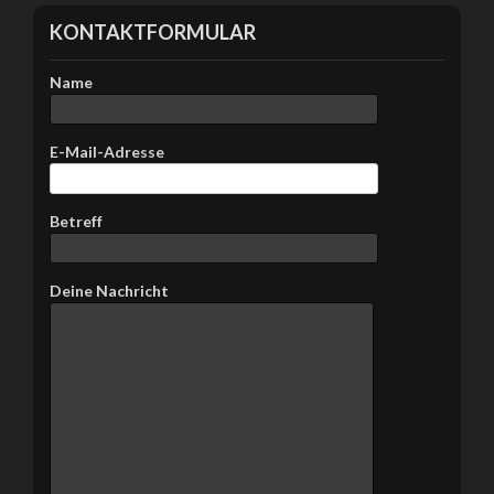
KONTAKTFORMULAR
Name
E-Mail-Adresse
Betreff
Bitte lasse dieses Feld leer.
Deine Nachricht