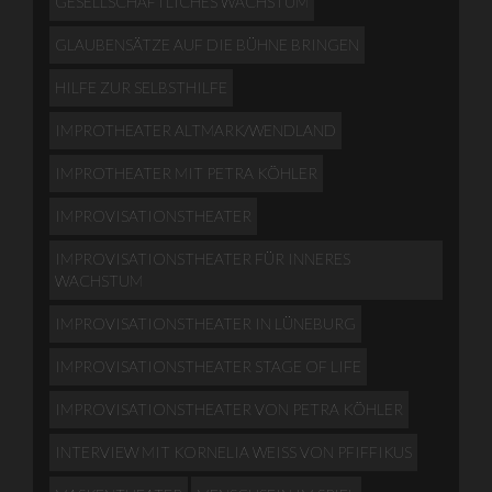
GESELLSCHAFTLICHES WACHSTUM
GLAUBENSÄTZE AUF DIE BÜHNE BRINGEN
HILFE ZUR SELBSTHILFE
IMPROTHEATER ALTMARK/WENDLAND
IMPROTHEATER MIT PETRA KÖHLER
IMPROVISATIONSTHEATER
IMPROVISATIONSTHEATER FÜR INNERES
WACHSTUM
IMPROVISATIONSTHEATER IN LÜNEBURG
IMPROVISATIONSTHEATER STAGE OF LIFE
IMPROVISATIONSTHEATER VON PETRA KÖHLER
INTERVIEW MIT KORNELIA WEISS VON PFIFFIKUS