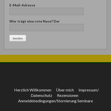
E-Mail-Adresse
Wer trägt eine rote Nase? Der
Bitte lasse dieses Feld leer.
Herzlich Willkommen
Über mich
Impressum/
Datenschutz
Rezensionen
Anmeldebedingungen/Stornierung Seminare