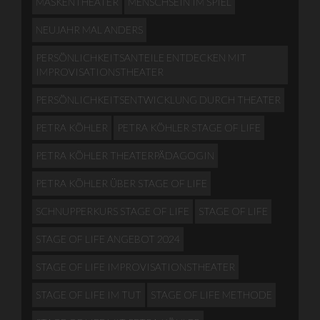
MASKENTHEATER
MENSCHSEIN IM SPIEL
NEUJAHR MAL ANDERS
PERSÖNLICHKEITSANTEILE ENTDECKEN MIT
IMPROVISATIONSTHEATER
PERSÖNLICHKEITSENTWICKLUNG DURCH THEATER
PETRA KÖHLER
PETRA KÖHLER STAGE OF LIFE
PETRA KÖHLER THEATERPÄDAGOGIN
PETRA KÖHLER ÜBER STAGE OF LIFE
SCHNUPPERKURS STAGE OF LIFE
STAGE OF LIFE
STAGE OF LIFE ANGEBOT 2024
STAGE OF LIFE IMPROVISATIONSTHEATER
STAGE OF LIFE IM TUT
STAGE OF LIFE METHODE