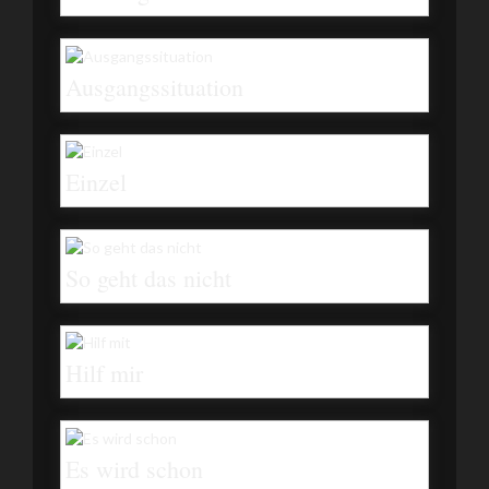
Ausgangssituation
Einzel
So geht das nicht
Hilf mir
Es wird schon