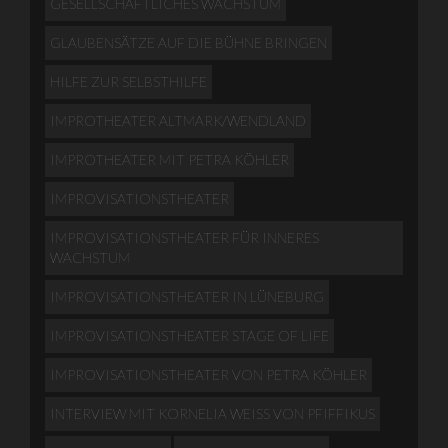
GESELLSCHAFTLICHES WACHSTUM
GLAUBENSÄTZE AUF DIE BÜHNE BRINGEN
HILFE ZUR SELBSTHILFE
IMPROTHEATER ALTMARK/WENDLAND
IMPROTHEATER MIT PETRA KÖHLER
IMPROVISATIONSTHEATER
IMPROVISATIONSTHEATER FÜR INNERES
WACHSTUM
IMPROVISATIONSTHEATER IN LÜNEBURG
IMPROVISATIONSTHEATER STAGE OF LIFE
IMPROVISATIONSTHEATER VON PETRA KÖHLER
INTERVIEW MIT KORNELIA WEISS VON PFIFFIKUS