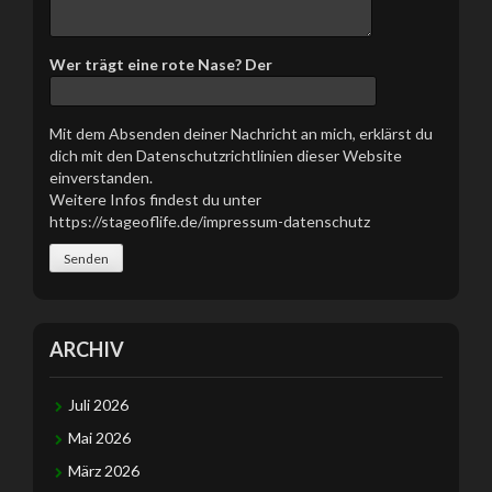
s
e
s
Wer trägt eine rote Nase? Der
F
e
l
Mit dem Absenden deiner Nachricht an mich, erklärst du
d
dich mit den Datenschutzrichtlinien dieser Website
l
einverstanden.
e
Weitere Infos findest du unter
e
https://stageoflife.de/impressum-datenschutz
r
.
ARCHIV
Juli 2026
Mai 2026
März 2026