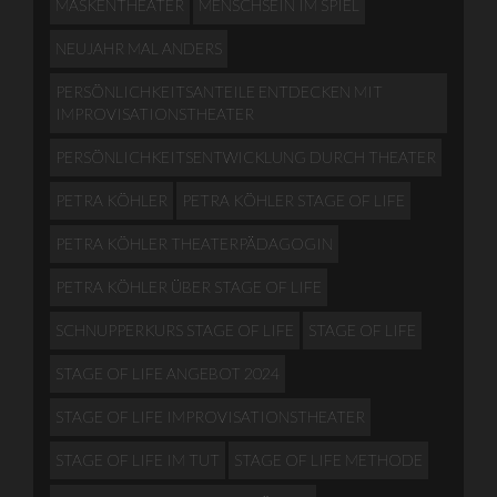
MASKENTHEATER
MENSCHSEIN IM SPIEL
NEUJAHR MAL ANDERS
PERSÖNLICHKEITSANTEILE ENTDECKEN MIT
IMPROVISATIONSTHEATER
PERSÖNLICHKEITSENTWICKLUNG DURCH THEATER
PETRA KÖHLER
PETRA KÖHLER STAGE OF LIFE
PETRA KÖHLER THEATERPÄDAGOGIN
PETRA KÖHLER ÜBER STAGE OF LIFE
SCHNUPPERKURS STAGE OF LIFE
STAGE OF LIFE
STAGE OF LIFE ANGEBOT 2024
STAGE OF LIFE IMPROVISATIONSTHEATER
STAGE OF LIFE IM TUT
STAGE OF LIFE METHODE