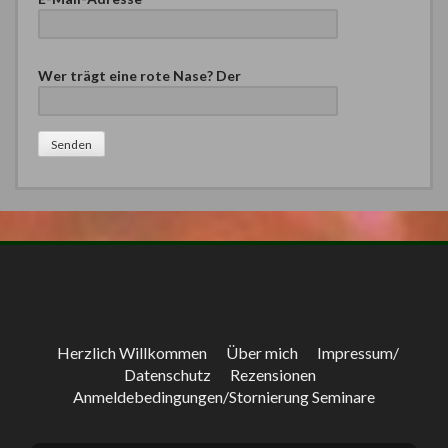
B
Wer trägt eine rote Nase? Der
i
t
t
e
l
a
s
s
e
d
i
e
s
e
Herzlich Willkommen
Über mich
Impressum/
s
Datenschutz
Rezensionen
F
Anmeldebedingungen/Stornierung Seminare
e
l
d