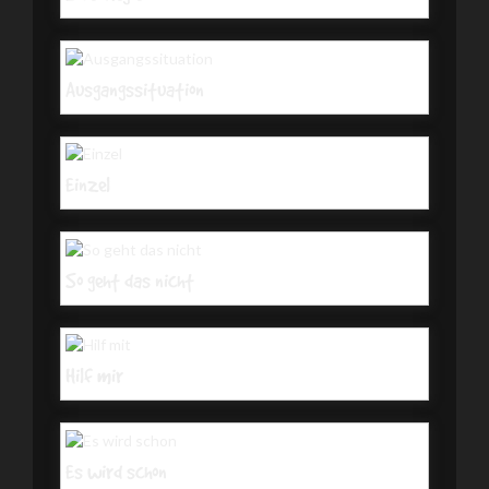
Ausgangssituation
Einzel
So geht das nicht
Hilf mir
Es wird schon