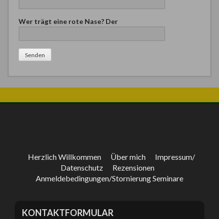
Wer trägt eine rote Nase? Der
Bitte lasse dieses Feld leer.
Herzlich Willkommen
Über mich
Impressum/
Datenschutz
Rezensionen
Anmeldebedingungen/Stornierung Seminare
KONTAKTFORMULAR