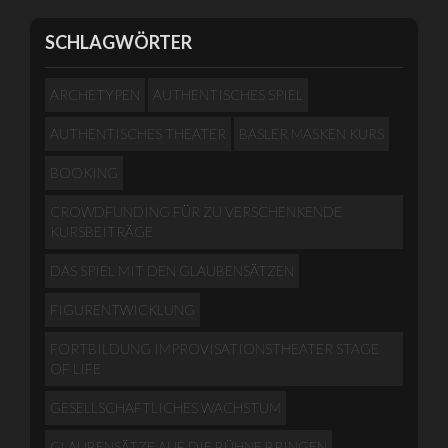
SCHLAGWÖRTER
ARCHETYPEN
AUTHENTISCHES SPIEL
AUTHENTISCHES THEATER
BASLER MASKEN KURS
BOOKING
CROWDFUNDING FÜR ZU VERSCHENKENDE
KURSBEITRÄGE
DAS SPIEL MIT DEN GLAUBENSÄTZEN
FIGURENTWICKLUNG
FORTBILDUNG IMPROVISATIONSTHEATER STAGE
OF LIFE
GESELLSCHAFTLICHES WACHSTUM
GLAUBENSÄTZE AUF DIE BÜHNE BRINGEN