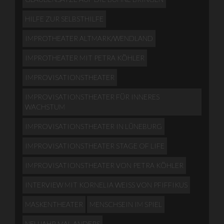
HILFE ZUR SELBSTHILFE
IMPROTHEATER ALTMARK/WENDLAND
IMPROTHEATER MIT PETRA KÖHLER
IMPROVISATIONSTHEATER
IMPROVISATIONSTHEATER FÜR INNERES
WACHSTUM
IMPROVISATIONSTHEATER IN LÜNEBURG
IMPROVISATIONSTHEATER STAGE OF LIFE
IMPROVISATIONSTHEATER VON PETRA KÖHLER
INTERVIEW MIT KORNELIA WEISS VON PFIFFIKUS
MASKENTHEATER
MENSCHSEIN IM SPIEL
NEUJAHR MAL ANDERS