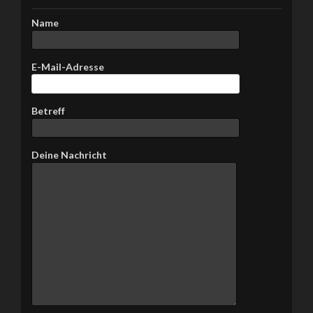
Name
E-Mail-Adresse
Betreff
Bitte lasse dieses Feld leer.
Deine Nachricht