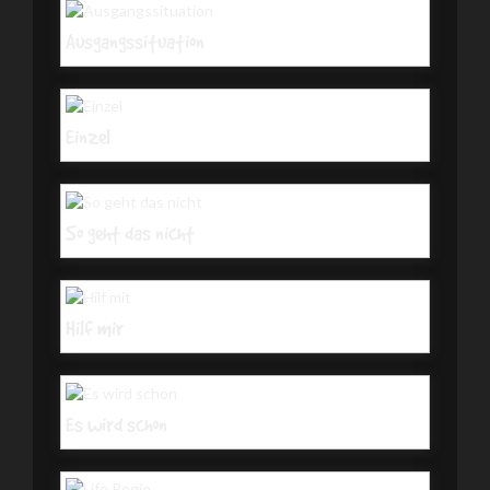
Ausgangssituation
Einzel
So geht das nicht
Hilf mir
Es wird schon