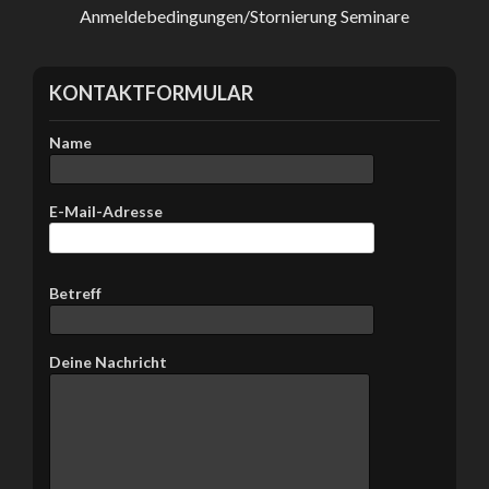
F
Anmeldebedingungen/Stornierung Seminare
e
l
d
KONTAKTFORMULAR
l
e
e
Name
r
.
E-Mail-Adresse
B
Betreff
i
t
t
Deine Nachricht
e
l
a
s
s
e