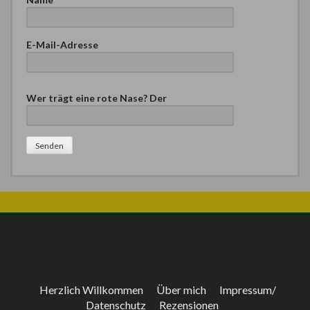
E-Mail-Adresse
B
Wer trägt eine rote Nase? Der
i
t
t
e
l
a
s
s
e
d
i
e
s
e
Herzlich Willkommen
Über mich
Impressum/
s
Datenschutz
Rezensionen