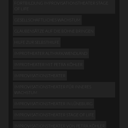
FORTBILDUNG IMPROVISATIONSTHEATER STAGE
OF LIFE
GESELLSCHAFTLICHES WACHSTUM
GLAUBENSÄTZE AUF DIE BÜHNE BRINGEN
HILFE ZUR SELBSTHILFE
IMPROTHEATER ALTMARK/WENDLAND
IMPROTHEATER MIT PETRA KÖHLER
IMPROVISATIONSTHEATER
IMPROVISATIONSTHEATER FÜR INNERES
WACHSTUM
IMPROVISATIONSTHEATER IN LÜNEBURG
IMPROVISATIONSTHEATER STAGE OF LIFE
IMPROVISATIONSTHEATER VON PETRA KÖHLER