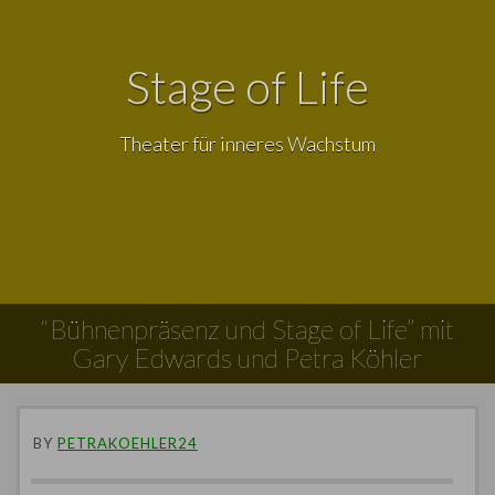
Stage of Life
Theater für inneres Wachstum
“Bühnenpräsenz und Stage of Life” mit
Gary Edwards und Petra Köhler
BY
PETRAKOEHLER24