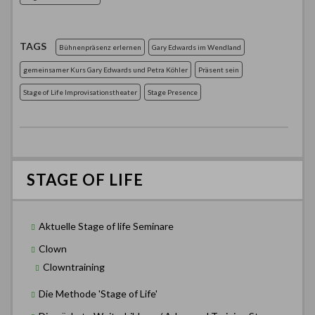
TAGS
Bühnenpräsenz erlernen
Gary Edwards im Wendland
gemeinsamer Kurs Gary Edwards und Petra Köhler
Präsent sein
Stage of Life Improvisationstheater
Stage Presence
STAGE OF LIFE
Aktuelle Stage of life Seminare
Clown
Clowntraining
Die Methode 'Stage of Life'