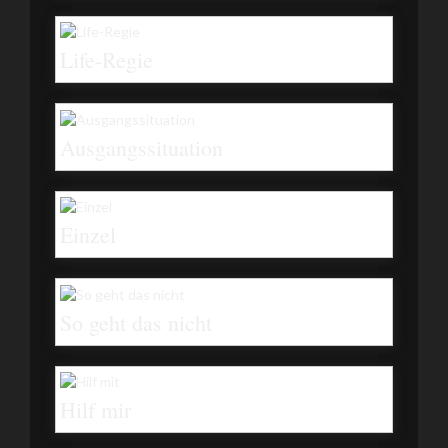
Life-Regie
Ausgangssituation
Einzel
So geht das nicht
Hilf mir