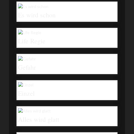
Es wird schon
Life Regie
Gefahr
Einzel
Alles wird glatt