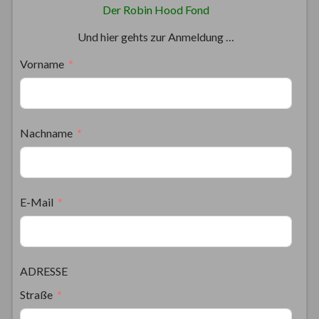
Der Robin Hood Fond
Und hier gehts zur Anmeldung …
Vorname
Nachname
E-Mail
ADRESSE
Straße