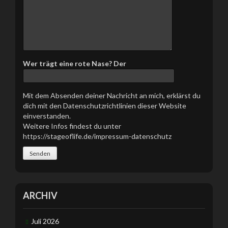
d
i
e
s
e
s
Wer trägt eine rote Nase? Der
F
e
l
Mit dem Absenden deiner Nachricht an mich, erklärst du
d
dich mit den Datenschutzrichtlinien dieser Website
l
einverstanden.
e
Weitere Infos findest du unter
e
https://stageoflife.de/impressum-datenschutz
r
.
ARCHIV
Juli 2026