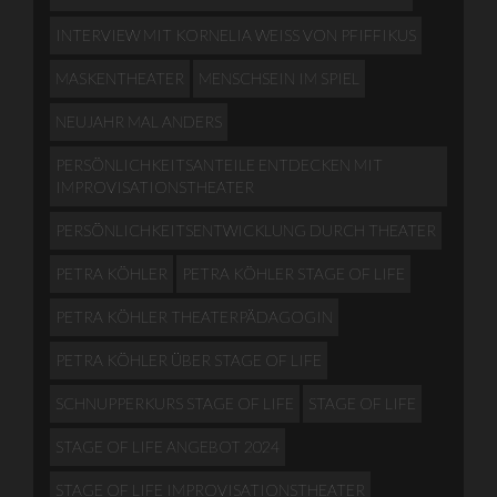
INTERVIEW MIT KORNELIA WEISS VON PFIFFIKUS
MASKENTHEATER
MENSCHSEIN IM SPIEL
NEUJAHR MAL ANDERS
PERSÖNLICHKEITSANTEILE ENTDECKEN MIT
IMPROVISATIONSTHEATER
PERSÖNLICHKEITSENTWICKLUNG DURCH THEATER
PETRA KÖHLER
PETRA KÖHLER STAGE OF LIFE
PETRA KÖHLER THEATERPÄDAGOGIN
PETRA KÖHLER ÜBER STAGE OF LIFE
SCHNUPPERKURS STAGE OF LIFE
STAGE OF LIFE
STAGE OF LIFE ANGEBOT 2024
STAGE OF LIFE IMPROVISATIONSTHEATER