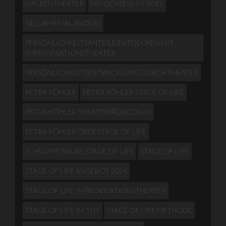
MASKENTHEATER
MENSCHSEIN IM SPIEL
NEUJAHR MAL ANDERS
PERSÖNLICHKEITSANTEILE ENTDECKEN MIT
IMPROVISATIONSTHEATER
PERSÖNLICHKEITSENTWICKLUNG DURCH THEATER
PETRA KÖHLER
PETRA KÖHLER STAGE OF LIFE
PETRA KÖHLER THEATERPÄDAGOGIN
PETRA KÖHLER ÜBER STAGE OF LIFE
SCHNUPPERKURS STAGE OF LIFE
STAGE OF LIFE
STAGE OF LIFE ANGEBOT 2024
STAGE OF LIFE IMPROVISATIONSTHEATER
STAGE OF LIFE IM TUT
STAGE OF LIFE METHODE