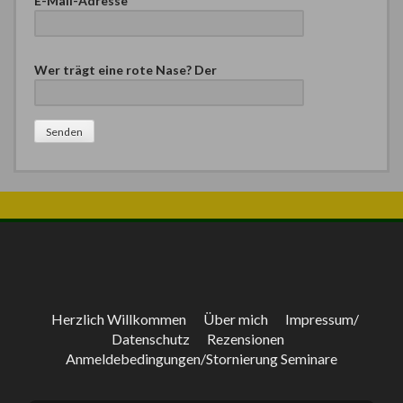
E-Mail-Adresse
B
Wer trägt eine rote Nase? Der
i
t
t
e
l
a
s
s
e
d
i
e
s
e
Herzlich Willkommen
Über mich
Impressum/
s
Datenschutz
Rezensionen
F
Anmeldebedingungen/Stornierung Seminare
e
l
d