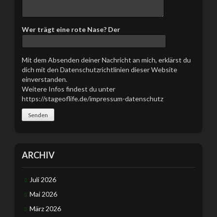
s
e
s
Wer trägt eine rote Nase? Der
F
e
l
Mit dem Absenden deiner Nachricht an mich, erklärst du
d
dich mit den Datenschutzrichtlinien dieser Website
l
einverstanden.
e
Weitere Infos findest du unter
e
https://stageoflife.de/impressum-datenschutz
r
.
ARCHIV
Juli 2026
Mai 2026
März 2026