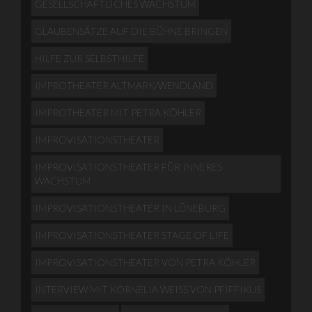
GESELLSCHAFTLICHES WACHSTUM
GLAUBENSÄTZE AUF DIE BÜHNE BRINGEN
HILFE ZUR SELBSTHILFE
IMPROTHEATER ALTMARK/WENDLAND
IMPROTHEATER MIT PETRA KÖHLER
IMPROVISATIONSTHEATER
IMPROVISATIONSTHEATER FÜR INNERES
WACHSTUM
IMPROVISATIONSTHEATER IN LÜNEBURG
IMPROVISATIONSTHEATER STAGE OF LIFE
IMPROVISATIONSTHEATER VON PETRA KÖHLER
INTERVIEW MIT KORNELIA WEISS VON PFIFFIKUS