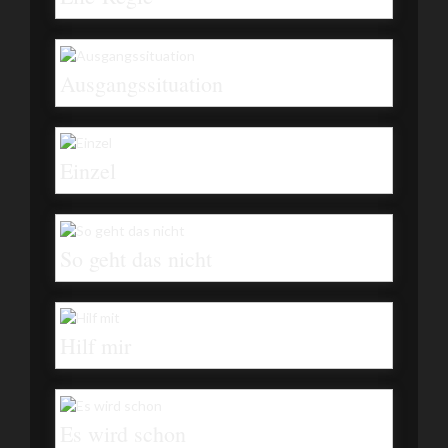
Ausgangssituation
Einzel
So geht das nicht
Hilf mir
Es wird schon