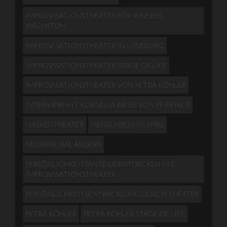
IMPROVISATIONSTHEATER FÜR INNERES
WACHSTUM
IMPROVISATIONSTHEATER IN LÜNEBURG
IMPROVISATIONSTHEATER STAGE OF LIFE
IMPROVISATIONSTHEATER VON PETRA KÖHLER
INTERVIEW MIT KORNELIA WEISS VON PFIFFIKUS
MASKENTHEATER
MENSCHSEIN IM SPIEL
NEUJAHR MAL ANDERS
PERSÖNLICHKEITSANTEILE ENTDECKEN MIT
IMPROVISATIONSTHEATER
PERSÖNLICHKEITSENTWICKLUNG DURCH THEATER
PETRA KÖHLER
PETRA KÖHLER STAGE OF LIFE