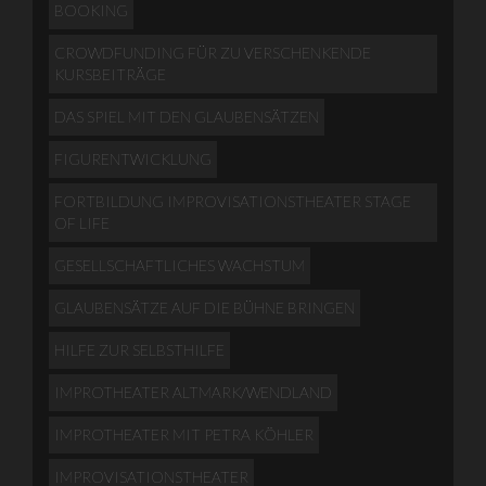
BOOKING
CROWDFUNDING FÜR ZU VERSCHENKENDE
KURSBEITRÄGE
DAS SPIEL MIT DEN GLAUBENSÄTZEN
FIGURENTWICKLUNG
FORTBILDUNG IMPROVISATIONSTHEATER STAGE
OF LIFE
GESELLSCHAFTLICHES WACHSTUM
GLAUBENSÄTZE AUF DIE BÜHNE BRINGEN
HILFE ZUR SELBSTHILFE
IMPROTHEATER ALTMARK/WENDLAND
IMPROTHEATER MIT PETRA KÖHLER
IMPROVISATIONSTHEATER