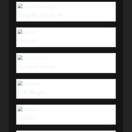
So geht das nicht
Hilf mir
Es wird schon
Life Regie
Gefahr