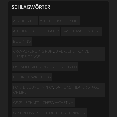
SCHLAGWÖRTER
ARCHETYPEN
AUTHENTISCHES SPIEL
AUTHENTISCHES THEATER
BASLER MASKEN KURS
BOOKING
CROWDFUNDING FÜR ZU VERSCHENKENDE
KURSBEITRÄGE
DAS SPIEL MIT DEN GLAUBENSÄTZEN
FIGURENTWICKLUNG
FORTBILDUNG IMPROVISATIONSTHEATER STAGE
OF LIFE
GESELLSCHAFTLICHES WACHSTUM
GLAUBENSÄTZE AUF DIE BÜHNE BRINGEN