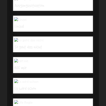
Ausgangssituation
Einzel
So geht das nicht
Hilf mir
Es wird schon