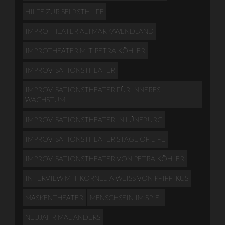
HILFE ZUR SELBSTHILFE
IMPROTHEATER ALTMARK/WENDLAND
IMPROTHEATER MIT PETRA KÖHLER
IMPROVISATIONSTHEATER
IMPROVISATIONSTHEATER FÜR INNERES
WACHSTUM
IMPROVISATIONSTHEATER IN LÜNEBURG
IMPROVISATIONSTHEATER STAGE OF LIFE
IMPROVISATIONSTHEATER VON PETRA KÖHLER
INTERVIEW MIT KORNELIA WEISS VON PFIFFIKUS
MASKENTHEATER
MENSCHSEIN IM SPIEL
NEUJAHR MAL ANDERS