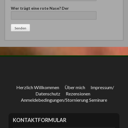
Wer trägt eine rote Nase? Der
Bitte lasse dieses Feld leer.
Herzlich Willkommen
Über mich
Impressum/
Datenschutz
Rezensionen
Anmeldebedingungen/Stornierung Seminare
KONTAKTFORMULAR