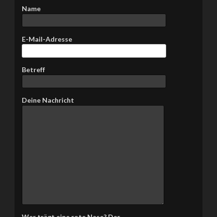
Name
E-Mail-Adresse
Betreff
Bitte lasse dieses Feld leer.
Deine Nachricht
Wer trägt eine rote Nase? Der