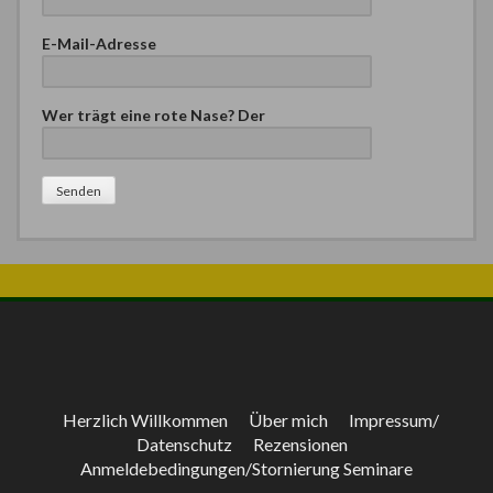
E-Mail-Adresse
Wer trägt eine rote Nase? Der
Bitte lasse dieses Feld leer.
Herzlich Willkommen
Über mich
Impressum/
Datenschutz
Rezensionen
Anmeldebedingungen/Stornierung Seminare