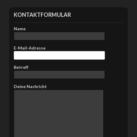
KONTAKTFORMULAR
Name
E-Mail-Adresse
Betreff
Bitte lasse dieses Feld leer.
Deine Nachricht