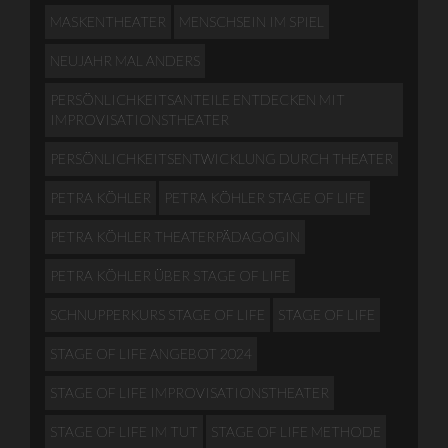
MASKENTHEATER
MENSCHSEIN IM SPIEL
NEUJAHR MAL ANDERS
PERSÖNLICHKEITSANTEILE ENTDECKEN MIT
IMPROVISATIONSTHEATER
PERSÖNLICHKEITSENTWICKLUNG DURCH THEATER
PETRA KÖHLER
PETRA KÖHLER STAGE OF LIFE
PETRA KÖHLER THEATERPÄDAGOGIN
PETRA KÖHLER ÜBER STAGE OF LIFE
SCHNUPPERKURS STAGE OF LIFE
STAGE OF LIFE
STAGE OF LIFE ANGEBOT 2024
STAGE OF LIFE IMPROVISATIONSTHEATER
STAGE OF LIFE IM TUT
STAGE OF LIFE METHODE