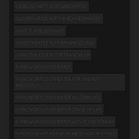
GESELLSCHAFTLICHES WACHSTUM
GLAUBENSÄTZE AUF DIE BÜHNE BRINGEN
HILFE ZUR SELBSTHILFE
IMPROTHEATER ALTMARK/WENDLAND
IMPROTHEATER MIT PETRA KÖHLER
IMPROVISATIONSTHEATER
IMPROVISATIONSTHEATER FÜR INNERES
WACHSTUM
IMPROVISATIONSTHEATER IN LÜNEBURG
IMPROVISATIONSTHEATER STAGE OF LIFE
IMPROVISATIONSTHEATER VON PETRA KÖHLER
INTERVIEW MIT KORNELIA WEISS VON PFIFFIKUS