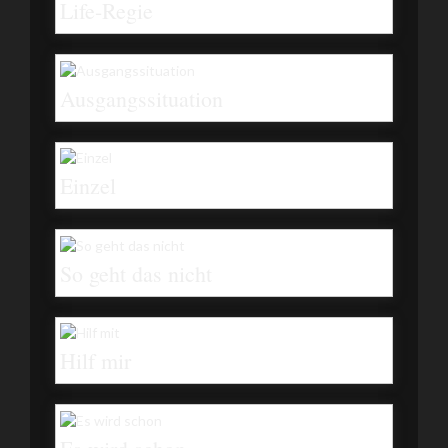
Life-Regie
Ausgangssituation
Einzel
So geht das nicht
Hilf mir