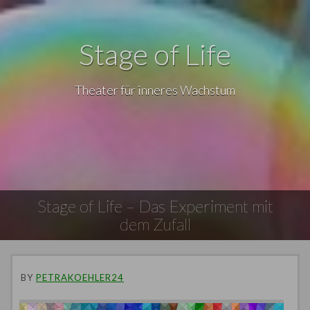
Stage of Life
Theater für inneres Wachstum
Stage of Life – Das Experiment mit
dem Zufall
BY
PETRAKOEHLER24