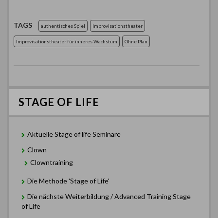
TAGS
authentisches Spiel
Improvisationstheater
Improvisationstheater für inneres Wachstum
Ohne Plan
STAGE OF LIFE
Aktuelle Stage of life Seminare
Clown
Clowntraining
Die Methode 'Stage of Life'
Die nächste Weiterbildung / Advanced Training Stage
of Life