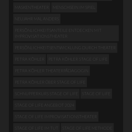
MASKENTHEATER
MENSCHSEIN IM SPIEL
NEUJAHR MAL ANDERS
PERSÖNLICHKEITSANTEILE ENTDECKEN MIT
IMPROVISATIONSTHEATER
PERSÖNLICHKEITSENTWICKLUNG DURCH THEATER
PETRA KÖHLER
PETRA KÖHLER STAGE OF LIFE
PETRA KÖHLER THEATERPÄDAGOGIN
PETRA KÖHLER ÜBER STAGE OF LIFE
SCHNUPPERKURS STAGE OF LIFE
STAGE OF LIFE
STAGE OF LIFE ANGEBOT 2024
STAGE OF LIFE IMPROVISATIONSTHEATER
STAGE OF LIFE IM TUT
STAGE OF LIFE METHODE