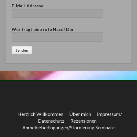
E-Mail-Adresse
B
Wer trägt eine rote Nase? Der
i
t
t
e
l
a
s
s
e
d
i
e
s
e
Herzlich Willkommen
Über mich
Impressum/
s
Datenschutz
Rezensionen
F
Anmeldebedingungen/Stornierung Seminare
e
l