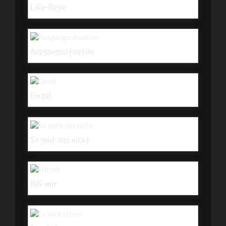
Life-Regie
Ausgangssituation
Einzel
So geht das nicht
Hilf mir