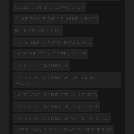
GESELLSCHAFTLICHES WACHSTUM
GLAUBENSÄTZE AUF DIE BÜHNE BRINGEN
HILFE ZUR SELBSTHILFE
IMPROTHEATER ALTMARK/WENDLAND
IMPROTHEATER MIT PETRA KÖHLER
IMPROVISATIONSTHEATER
IMPROVISATIONSTHEATER FÜR INNERES
WACHSTUM
IMPROVISATIONSTHEATER IN LÜNEBURG
IMPROVISATIONSTHEATER STAGE OF LIFE
IMPROVISATIONSTHEATER VON PETRA KÖHLER
INTERVIEW MIT KORNELIA WEISS VON PFIFFIKUS