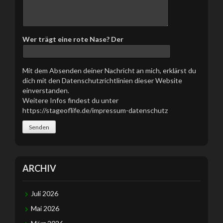
e
s
e
s
Wer trägt eine rote Nase? Der
F
e
l
Mit dem Absenden deiner Nachricht an mich, erklärst du
d
dich mit den Datenschutzrichtlinien dieser Website
l
einverstanden.
e
Weitere Infos findest du unter
e
https://stageoflife.de/impressum-datenschutz
r
.
ARCHIV
Juli 2026
Mai 2026