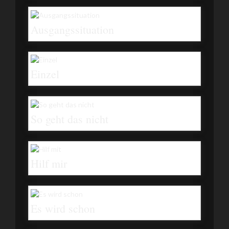
Ausgangssituation
Einzel
So geht das nicht
Hilf mir
Es wird schon