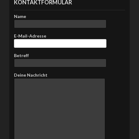
KONTAKTFORMULAR
Name
E-Mail-Adresse
Betreff
Bitte lasse dieses Feld leer.
Deine Nachricht