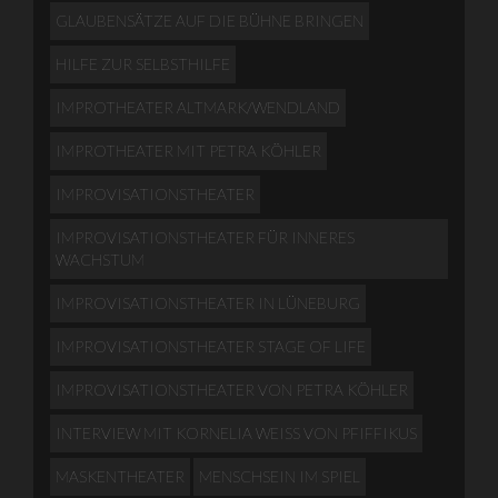
GLAUBENSÄTZE AUF DIE BÜHNE BRINGEN
HILFE ZUR SELBSTHILFE
IMPROTHEATER ALTMARK/WENDLAND
IMPROTHEATER MIT PETRA KÖHLER
IMPROVISATIONSTHEATER
IMPROVISATIONSTHEATER FÜR INNERES
WACHSTUM
IMPROVISATIONSTHEATER IN LÜNEBURG
IMPROVISATIONSTHEATER STAGE OF LIFE
IMPROVISATIONSTHEATER VON PETRA KÖHLER
INTERVIEW MIT KORNELIA WEISS VON PFIFFIKUS
MASKENTHEATER
MENSCHSEIN IM SPIEL