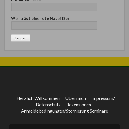
Wer trägt eine rote Nase? Der
Bitte lasse dieses Feld leer.
Herzlich Willkommen
Über mich
Impressum/
Datenschutz
Rezensionen
Anmeldebedingungen/Stornierung Seminare