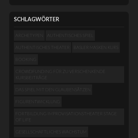
SCHLAGWÖRTER
ARCHETYPEN
AUTHENTISCHES SPIEL
AUTHENTISCHES THEATER
BASLER MASKEN KURS
BOOKING
CROWDFUNDING FÜR ZU VERSCHENKENDE
KURSBEITRÄGE
DAS SPIEL MIT DEN GLAUBENSÄTZEN
FIGURENTWICKLUNG
FORTBILDUNG IMPROVISATIONSTHEATER STAGE
OF LIFE
GESELLSCHAFTLICHES WACHSTUM