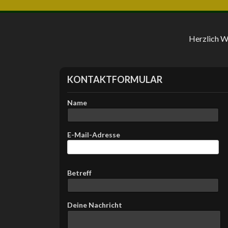
Herzlich 
KONTAKTFORMULAR
Name
E-Mail-Adresse
B
Betreff
i
t
t
Deine Nachricht
e
l