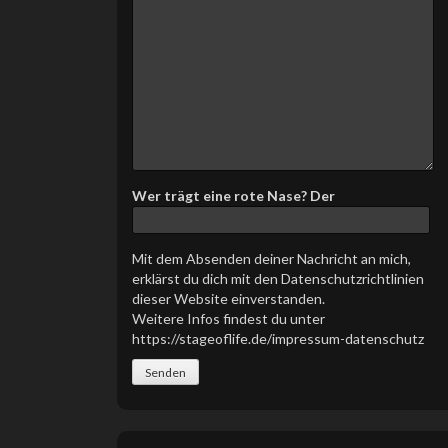
a
s
s
e
d
i
e
s
e
s
Wer trägt eine rote Nase? Der
F
e
l
Mit dem Absenden deiner Nachricht an mich,
d
erklärst du dich mit den Datenschutzrichtlinien
l
dieser Website einverstanden.
e
Weitere Infos findest du unter
e
https://stageoflife.de/impressum-datenschutz
r
.