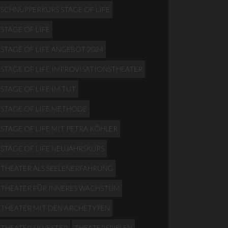
SCHNUPPERKURS STAGE OF LIFE
STAGE OF LIFE
STAGE OF LIFE ANGEBOT 2024
STAGE OF LIFE IMPROVISATIONSTHEATER
STAGE OF LIFE IM TUT
STAGE OF LIFE METHODE
STAGE OF LIFE MIT PETRA KÖHLER
STAGE OF LIFE NEUJAHRSKURS
THEATER ALS SEELENERFAHRUNG
THEATER FÜR INNERES WACHSTUM
THEATER MIT DEN ARCHETYPEN
THEATER SILVESTER
THEATERSPIELEN