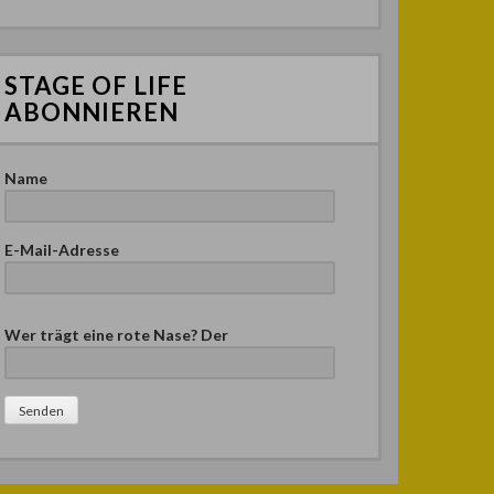
STAGE OF LIFE
ABONNIEREN
Name
E-Mail-Adresse
B
Wer trägt eine rote Nase? Der
i
t
t
e
l
a
s