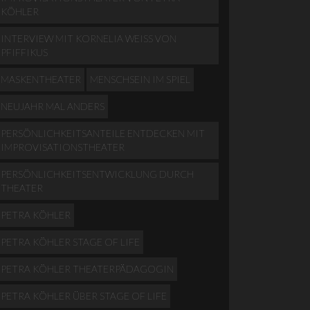
KÖHLER
INTERVIEW MIT KORNELIA WEISS VON P
FIFFIKUS
MASKENTHEATER
MENSCHSEIN IM SPIEL
NEUJAHR MAL ANDERS
PERSÖNLICHKEITSANTEILE ENTDECKEN MIT
IMPROVISATIONSTHEATER
PERSÖNLICHKEITSENTWICKLUNG DURCH
THEATER
PETRA KÖHLER
PETRA KÖHLER STAGE OF LIFE
PETRA KÖHLER THEATERPÄDAGOGIN
PETRA KÖHLER ÜBER STAGE OF LIFE