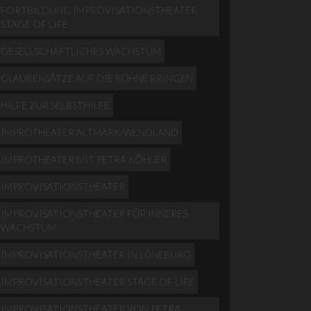
FORTBILDUNG IMPROVISATIONSTHEATER
STAGE OF LIFE
GESELLSCHAFTLICHES WACHSTUM
GLAUBENSÄTZE AUF DIE BÜHNE BRINGEN
HILFE ZUR SELBSTHILFE
IMPROTHEATER ALTMARK/WENDLAND
IMPROTHEATER MIT PETRA KÖHLER
IMPROVISATIONSTHEATER
IMPROVISATIONSTHEATER FÜR INNERES
WACHSTUM
IMPROVISATIONSTHEATER IN LÜNEBURG
IMPROVISATIONSTHEATER STAGE OF LIFE
IMPROVISATIONSTHEATER VON PETRA