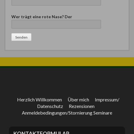
B
Wer trägt eine rote Nase? Der
i
t
t
e
l
a
s
s
e
d
i
e
s
e
Herzlich Willkommen
Über mich
Impressum/
s
Datenschutz
Rezensionen
F
Anmeldebedingungen/Stornierung Seminare
e
l
d
KONTAKTFORMULAR
l