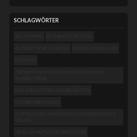
SCHLAGWÖRTER
ARCHETYPEN
AUTHENTISCHES SPIEL
AUTHENTISCHES THEATER
BASLER MASKEN KURS
BOOKING
CROWDFUNDING FÜR ZU VERSCHENKENDE
KURSBEITRÄGE
DAS SPIEL MIT DEN GLAUBENSÄTZEN
FIGURENTWICKLUNG
FORTBILDUNG IMPROVISATIONSTHEATER STAGE
OF LIFE
GESELLSCHAFTLICHES WACHSTUM