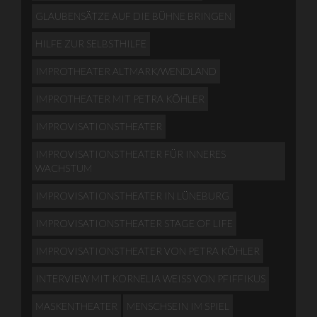
GLAUBENSÄTZE AUF DIE BÜHNE BRINGEN
HILFE ZUR SELBSTHILFE
IMPROTHEATER ALTMARK/WENDLAND
IMPROTHEATER MIT PETRA KÖHLER
IMPROVISATIONSTHEATER
IMPROVISATIONSTHEATER FÜR INNERES
WACHSTUM
IMPROVISATIONSTHEATER IN LÜNEBURG
IMPROVISATIONSTHEATER STAGE OF LIFE
IMPROVISATIONSTHEATER VON PETRA KÖHLER
INTERVIEW MIT KORNELIA WEISS VON PFIFFIKUS
MASKENTHEATER
MENSCHSEIN IM SPIEL