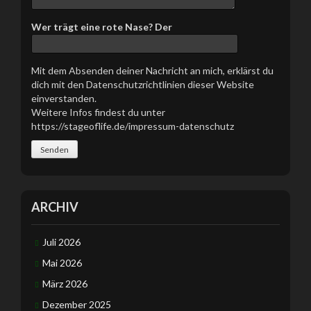
e
s
Wer trägt eine rote Nase? Der
F
e
l
Mit dem Absenden deiner Nachricht an mich, erklärst du
d
dich mit den Datenschutzrichtlinien dieser Website
l
einverstanden.
e
Weitere Infos findest du unter
e
https://stageoflife.de/impressum-datenschutz
r
.
ARCHIV
Juli 2026
Mai 2026
März 2026
Dezember 2025