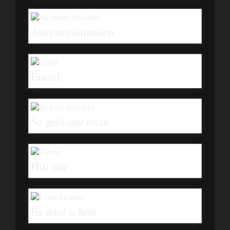
Ausgangssituation
Einzel
So geht das nicht
Hilf mir
Es wird schon