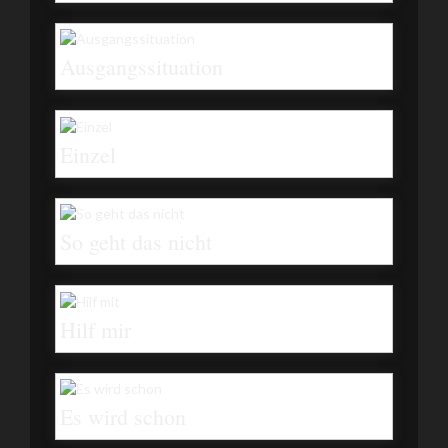
Ausgangssituation
Einzel
So geht das nicht
Hilf mir
Es wird schon