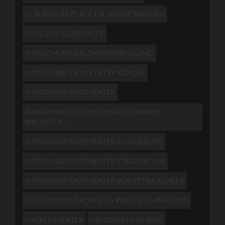
GLAUBENSÄTZE AUF DIE BÜHNE BRINGEN
HILFE ZUR SELBSTHILFE
IMPROTHEATER ALTMARK/WENDLAND
IMPROTHEATER MIT PETRA KÖHLER
IMPROVISATIONSTHEATER
IMPROVISATIONSTHEATER FÜR INNERES
WACHSTUM
IMPROVISATIONSTHEATER IN LÜNEBURG
IMPROVISATIONSTHEATER STAGE OF LIFE
IMPROVISATIONSTHEATER VON PETRA KÖHLER
INTERVIEW MIT KORNELIA WEISS VON PFIFFIKUS
MASKENTHEATER
MENSCHSEIN IM SPIEL