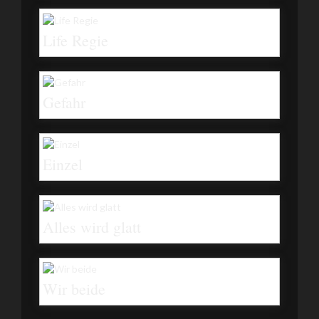
Life Regie
Gefahr
Einzel
Alles wird glatt
Wir beide