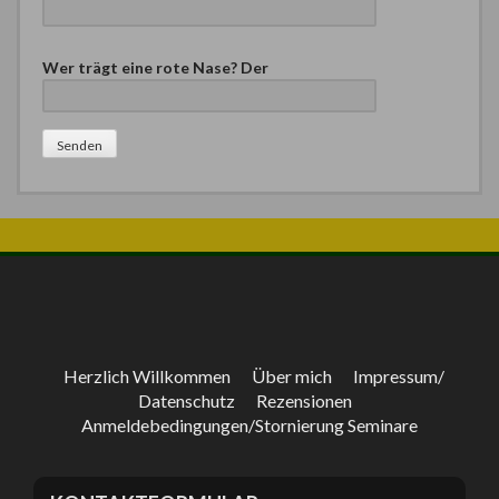
B
Wer trägt eine rote Nase? Der
i
t
t
e
l
a
s
s
e
d
i
e
s
e
Herzlich Willkommen
Über mich
Impressum/
s
Datenschutz
Rezensionen
F
Anmeldebedingungen/Stornierung Seminare
e
l
d