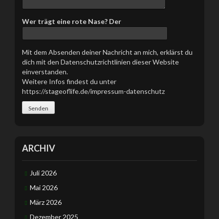
e
s
Wer trägt eine rote Nase? Der
F
e
l
Mit dem Absenden deiner Nachricht an mich, erklärst du
d
dich mit den Datenschutzrichtlinien dieser Website
l
einverstanden.
e
Weitere Infos findest du unter
e
https://stageoflife.de/impressum-datenschutz
r
.
ARCHIV
Juli 2026
Mai 2026
März 2026
Dezember 2025