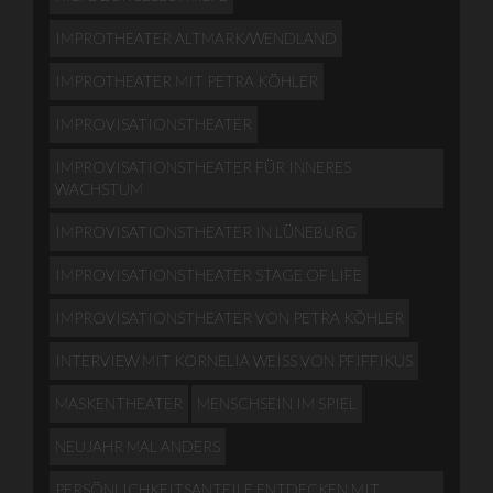
IMPROTHEATER ALTMARK/WENDLAND
IMPROTHEATER MIT PETRA KÖHLER
IMPROVISATIONSTHEATER
IMPROVISATIONSTHEATER FÜR INNERES
WACHSTUM
IMPROVISATIONSTHEATER IN LÜNEBURG
IMPROVISATIONSTHEATER STAGE OF LIFE
IMPROVISATIONSTHEATER VON PETRA KÖHLER
INTERVIEW MIT KORNELIA WEISS VON PFIFFIKUS
MASKENTHEATER
MENSCHSEIN IM SPIEL
NEUJAHR MAL ANDERS
PERSÖNLICHKEITSANTEILE ENTDECKEN MIT