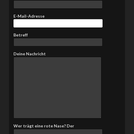
E-Mail-Adresse
Betreff
Bitte lasse dieses Feld leer.
Deine Nachricht
Wer trägt eine rote Nase? Der