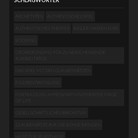
SCHLAGWÖRTER
ARCHETYPEN
AUTHENTISCHES SPIEL
AUTHENTISCHES THEATER
BASLER MASKEN KURS
BOOKING
CROWDFUNDING FÜR ZU VERSCHENKENDE
KURSBEITRÄGE
DAS SPIEL MIT DEN GLAUBENSÄTZEN
FIGURENTWICKLUNG
FORTBILDUNG IMPROVISATIONSTHEATER STAGE
OF LIFE
GESELLSCHAFTLICHES WACHSTUM
GLAUBENSÄTZE AUF DIE BÜHNE BRINGEN
HILFE ZUR SELBSTHILFE