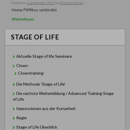
Posted on
6. September 2023
by
PetraKoehler24
Home Pfiffikus verbindet
Weiterlesen
STAGE OF LIFE
Aktuelle Stage of life Seminare
Clown
Clowntraining
Die Methode 'Stage of Life'
Die nächste Weiterbildung / Advanced Training Stage
of Life
Impressionen aus der Kursarbeit
Regie
Stage of Life Überblick