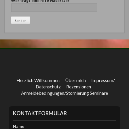
Wer trägt eine rote Nase? Der
Bitte lasse dieses Feld leer.
Herzlich Willkommen
Über mich
Impressum/
Datenschutz
Rezensionen
Anmeldebedingungen/Stornierung Seminare
KONTAKTFORMULAR
Name