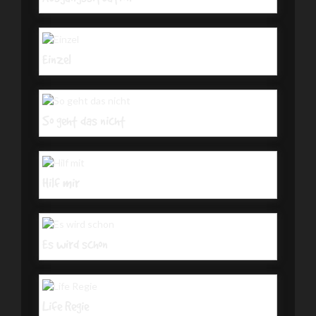
Einzel
So geht das nicht
Hilf mir
Es wird schon
Life Regie