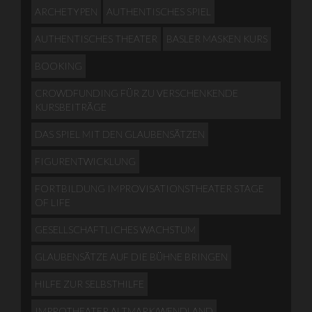
ARCHETYPEN
AUTHENTISCHES SPIEL
AUTHENTISCHES THEATER
BASLER MASKEN KURS
BOOKING
CROWDFUNDING FÜR ZU VERSCHENKENDE
KURSBEITRÄGE
DAS SPIEL MIT DEN GLAUBENSÄTZEN
FIGURENTWICKLUNG
FORTBILDUNG IMPROVISATIONSTHEATER STAGE
OF LIFE
GESELLSCHAFTLICHES WACHSTUM
GLAUBENSÄTZE AUF DIE BÜHNE BRINGEN
HILFE ZUR SELBSTHILFE
IMPROTHEATER ALTMARK/WENDLAND