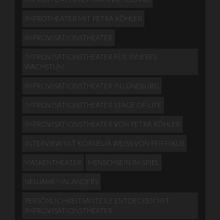
IMPROTHEATER MIT PETRA KÖHLER
IMPROVISATIONSTHEATER
IMPROVISATIONSTHEATER FÜR INNERES
WACHSTUM
IMPROVISATIONSTHEATER IN LÜNEBURG
IMPROVISATIONSTHEATER STAGE OF LIFE
IMPROVISATIONSTHEATER VON PETRA KÖHLER
INTERVIEW MIT KORNELIA WEISS VON PFIFFIKUS
MASKENTHEATER
MENSCHSEIN IM SPIEL
NEUJAHR MAL ANDERS
PERSÖNLICHKEITSANTEILE ENTDECKEN MIT
IMPROVISATIONSTHEATER