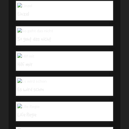
Einzel
So geht das nicht
Hilf mir
Es wird schon
Life Regie