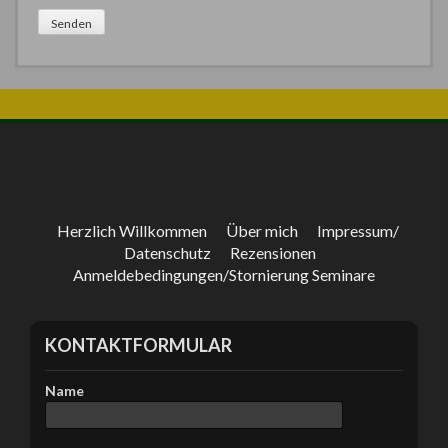
t
e
l
a
s
s
e
d
i
e
s
e
Herzlich Willkommen
Über mich
Impressum/
s
Datenschutz
Rezensionen
F
Anmeldebedingungen/Stornierung Seminare
e
l
d
KONTAKTFORMULAR
l
e
e
Name
r
.