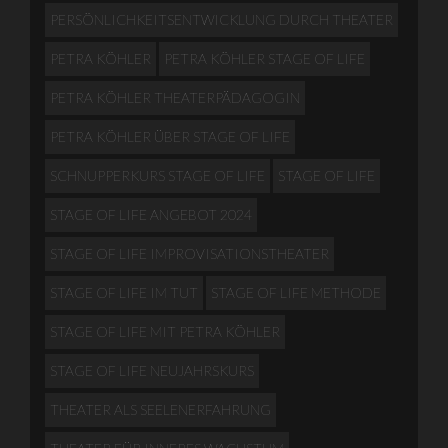
PERSÖNLICHKEITSENTWICKLUNG DURCH THEATER
PETRA KÖHLER
PETRA KÖHLER STAGE OF LIFE
PETRA KÖHLER THEATERPÄDAGOGIN
PETRA KÖHLER ÜBER STAGE OF LIFE
SCHNUPPERKURS STAGE OF LIFE
STAGE OF LIFE
STAGE OF LIFE ANGEBOT 2024
STAGE OF LIFE IMPROVISATIONSTHEATER
STAGE OF LIFE IM TUT
STAGE OF LIFE METHODE
STAGE OF LIFE MIT PETRA KÖHLER
STAGE OF LIFE NEUJAHRSKURS
THEATER ALS SEELENERFAHRUNG